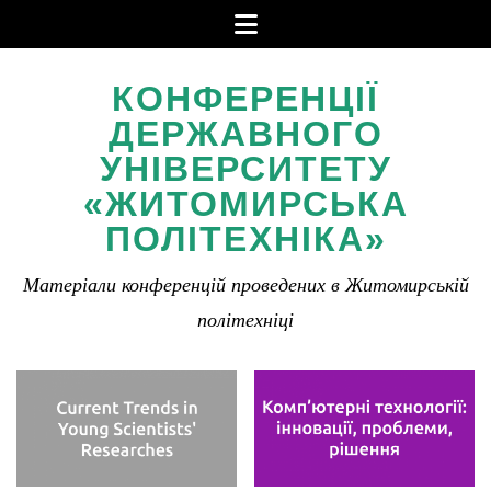
Menu
Skip
to
КОНФЕРЕНЦІЇ
content
ДЕРЖАВНОГО
УНІВЕРСИТЕТУ
«ЖИТОМИРСЬКА
ПОЛІТЕХНІКА»
Матеріали конференцій проведених в Житомирській
політехніці