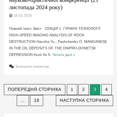
листопада 2024 року)
18.02.2025
Повний текст Зміст СЕКЦІЯ 1. ГІРНИЧІ ТЕХНОЛОГІЇ
HIGH-SPEED IMAGING ANALYSIS OF ROCK
DESTRUCTION Hanzha Yu., Pashchenko O. MANGANESE
IN THE OIL DEPOSITS OF THE DNIPRO-DONETSK
DEPRESSION Kozii Ye.S.
Читати далі »
Залишити коментар
ПОПЕРЕДНЯ СТОРІНКА
1
2
3
4
СТОРІНКА
СТОРІНКА
СТОРІНК
СТ
…
19
НАСТУПНА СТОРІНКА
СТОРІНКА